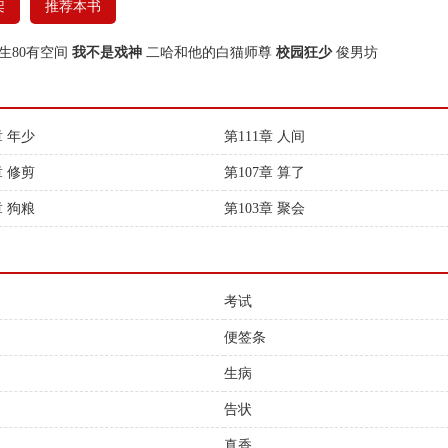
架
推荐本书
生80有空间
我不是戏神
二哈和他的白猫师尊
校园狂少
俊男坊
章 年少
第111章 人间
章 修剪
第107章 算了
章 狗粮
第103章 聚会
考试
便签条
生病
告状
真香