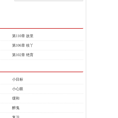
第110章 故里
第106章 枝丫
第102章 绝育
小目标
小心眼
缓和
醉鬼
复习