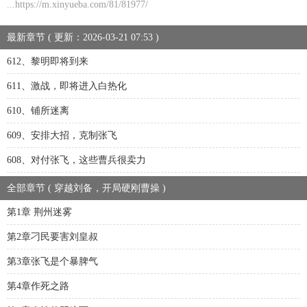
...https://m.xinyueba.com/81/81977/
最新章节 ( 更新：2026-03-21 07:53 )
612、黎明即将到来
611、激战，即将进入白热化
610、铺所迷离
609、安排大招，克制张飞
608、对付张飞，这些曹兵很卖力
全部章节 ( 穿越刘备，开局硬刚曹操 )
第1章 荆州迷雾
第2章刁民要害刘皇叔
第3章张飞是个暴脾气
第4章作死之路