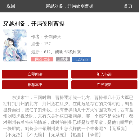
返回
穿越刘备，开局硬刚曹操
首页
穿越刘备，开局硬刚曹操
作者：长剑倚天
点击：157
最新：
612、黎明即将到来
网游动漫
连载中
128.2万
立即阅读
加入书架
推荐本书
在线观影
东汉末年，三国时期，曹操逐渐统一北方。曹操领几十万大军已
经打到荆州的北方，荆州危在旦夕。在此危急存亡的关键时刻，刘备
挺身而出，接任了荆州牧。北有曹操领几十万大军围攻荆州，西有益
州刘璋虎视眈眈，东有东吴孙权日夜觊觎。哪一个都不是省油灯，都
对荆州有着特殊的情感，此时的荆州已经是腹背受敌，是他们嘴里的
一块肥肉。刘备会带领荆州走出怎么样的一个未来呢？【无系统】
【不无敌】【不无脑】【无系统】【热血】【争霸】