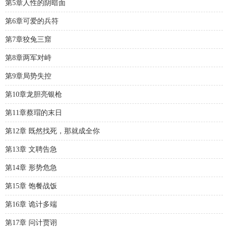
第5章人性的阴暗面
第6章可爱的兵符
第7章狡兔三窟
第8章两军对峙
第9章局势失控
第10章龙胆亮银枪
第11章蔡瑁的末日
第12章 既然找死，那就成全你
第13章 文聘告急
第14章 形势危急
第15章 饱餐战饭
第16章 诡计多端
第17章 问计贾诩