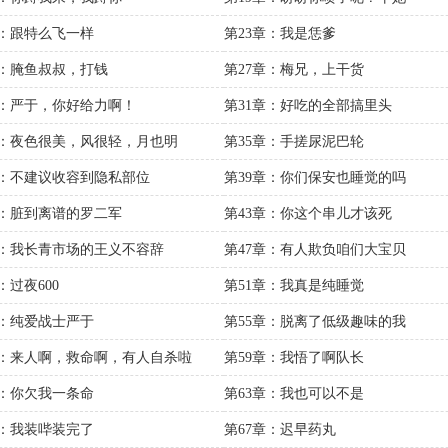
章：跟特么飞一样
第23章：我是恁爹
章：腌鱼叔叔，打钱
第27章：梅兄，上干货
章：严于，你好给力啊！
第31章：好吃的全部搞里头
章：夜色很美，风很轻，月也明
第35章：手搓尿泥巴轮
章：不建议收容到隐私部位
第39章：你们保安也睡觉的吗
章：脏到离谱的罗二军
第43章：你这个串儿才该死
章：我长青市场的王义不容辞
第47章：有人欺负咱们大宝贝
：过夜600
第51章：我真是纯睡觉
章：纯爱战士严于
第55章：脱离了低级趣味的我
章：来人啊，救命啊，有人自杀啦
第59章：我悟了啊队长
章：你欠我一条命
第63章：我也可以不是
章：我装哔装完了
第67章：迟早药丸