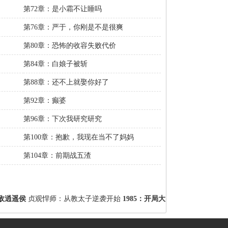
第72章：是小霜不让睡吗
第76章：严于，你刚是不是很爽
第80章：恐怖的收容失败代价
第84章：白娘子被斩
第88章：还不上就娶你好了
第92章：癫婆
第96章：下次我研究研究
第100章：抱歉，我现在当不了妈妈
第104章：前期战五渣
敌逍遥侯
贞观悍师：从教太子逆袭开始
1985：开局大