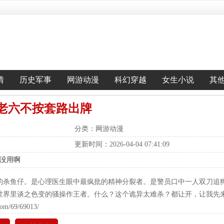
情
历史军事
网游动漫
科幻穿越
女生小说
其
老六不按套路出牌
分类：网游动漫
更新时间：2026-04-04 07:41:09
也没用啊
的杀鱼仔。是心理医生眼中最疯批的精神分裂者。是警员口中一人双刀追
世界里谈之色变的骚操作王者。什么？这个诡异太难杀？都让开，让我先
om/69/69013/