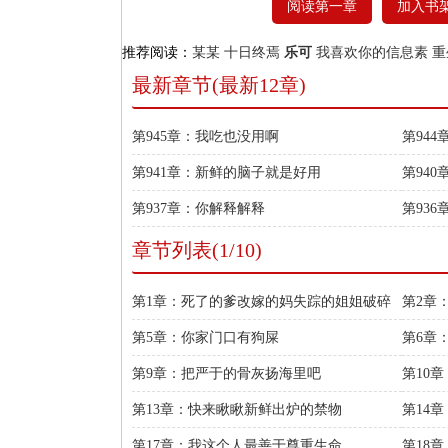
阅读第一章
加入书
推荐阅读：
某某
十日终焉
乐可
我喜欢你的信息素
重
最新章节(最新12章)
第945章：我吃也没用啊
第94
第941章：新鲜的脑子就是好用
第94
第937章：你解释解释
第93
章节列表(1/10)
第1章：死了的爹改嫁的妈失踪的姐姐破碎
第2章
的他
第5章：你家门口有狗屎
第6章
第9章：把严于的骨灰扬海里吧
第10
第13章：快来瞅瞅新鲜出炉的禁物
第14
第17章：我这个人最善于尊重生命
第18