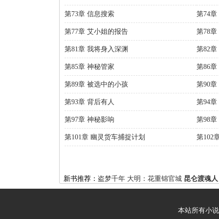
第73章 信息搜索
第74章
第77章 艾小姐的报告
第78
第81章 我将身入深渊
第82章
第85章 神秘管家
第86
第89章 被选中的小孩
第90
第93章 背后有人
第94章
第97章 神秘影响
第98章
第101章 幽灵货车捕捉计划
第102
新书推荐：
盗梦千年
大明：花重锦官城
昆仑渡魂人
本站所有小说