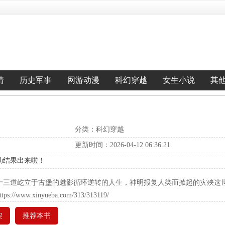
情
历史军事
网游动漫
科幻穿越
女生小说
其
分类：科幻穿越
更新时间：2026-04-12 06:36:21
动结果出来啦！
十三道屹立于古堡的魅影循环逆转的人生，神明报复人类而掀起的灾殃这
/www.xinyueba.com/313/313119/
架
推荐本书