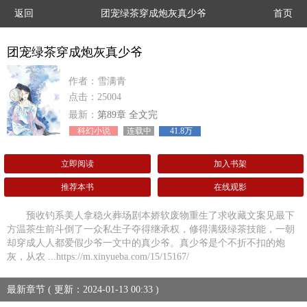
返回
团宠绿茶穿成炮灰真少爷
首页
团宠绿茶穿成炮灰真少爷
作者：雪满青
点击：25004
最新：
第89章 全文完
科幻小说
连载中
41.8万
立即阅读
加入书架
推荐本书
在线观影
预收钓系美人拿稳火葬场剧本娇软废物重生了求收藏文案见最下
方温茶生前斗倒了一众私生子夺得继承权，修得满级绿茶技能，一朝
却穿成人人都爱假少爷一文中的真少爷。真少爷是个不折不扣的炮
灰，从农 ...https://m.xinyueba.com/15/15167/
最新章节 ( 更新：2024-01-13 00:33 )