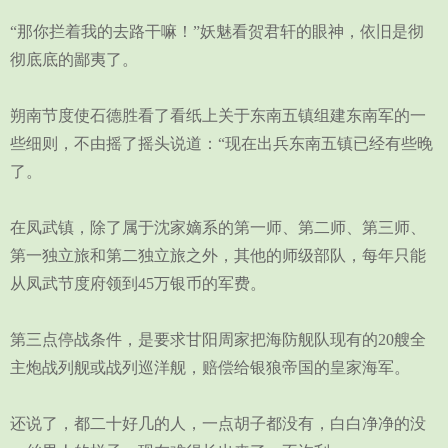
“那你拦着我的去路干嘛！”妖魅看贺君轩的眼神，依旧是彻
彻底底的鄙夷了。
朔南节度使石德胜看了看纸上关于东南五镇组建东南军的一
些细则，不由摇了摇头说道：“现在出兵东南五镇已经有些晚
了。
在凤武镇，除了属于沈家嫡系的第一师、第二师、第三师、
第一独立旅和第二独立旅之外，其他的师级部队，每年只能
从凤武节度府领到45万银币的军费。
第三点停战条件，是要求甘阳周家把海防舰队现有的20艘全
主炮战列舰或战列巡洋舰，赔偿给银狼帝国的皇家海军。
还说了，都二十好几的人，一点胡子都没有，白白净净的没