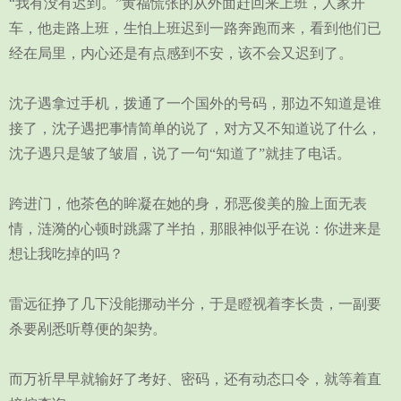
“我有没有迟到。”黄福慌张的从外面赶回来上班，人家开
车，他走路上班，生怕上班迟到一路奔跑而来，看到他们已
经在局里，内心还是有点感到不安，该不会又迟到了。
沈子遇拿过手机，拨通了一个国外的号码，那边不知道是谁
接了，沈子遇把事情简单的说了，对方又不知道说了什么，
沈子遇只是皱了皱眉，说了一句“知道了”就挂了电话。
跨进门，他茶色的眸凝在她的身，邪恶俊美的脸上面无表
情，涟漪的心顿时跳露了半拍，那眼神似乎在说：你进来是
想让我吃掉的吗？
雷远征挣了几下没能挪动半分，于是瞪视着李长贵，一副要
杀要剐悉听尊便的架势。
而万祈早早就输好了考好、密码，还有动态口令，就等着直