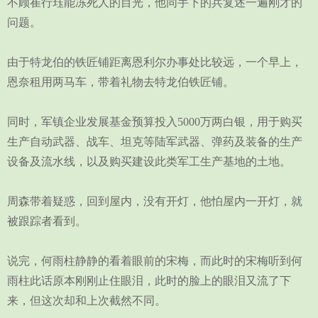
不顾崔行珏能冻死人的目光，他同手下的兵复述一遍刚才的
问题。
由于特龙伯的铁匠铺距离恩利尔办事处比较远，一个早上，
恩奈租用两马车，带着礼物去特龙伯铁匠铺。
同时，军镇企业发展基金预算投入5000万两白银，用于购买
生产自动武器、战车、坦克等陆军武器、弹药及装备的生产
设备及流水线，以及购买建设此类军工生产基地的土地。
周森带着疑惑，回到屋内，没有开灯，他怕屋内一开灯，就
被跟踪者看到。
说完，何雨柱静静的看着眼前的宋梅，而此时的宋梅听到何
雨柱此话原本刚刚止住眼泪，此时的脸上的眼泪又流了下
来，但这次却和上次截然不同。