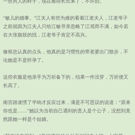
一丝男人的样子，现在难得长出来了，不许刮。
“敏儿的婚事。”江夫人有些为难的看着江老夫人，江老爷子
之前就因为江夫人只给江敏寻亲忽略了江澔而不满，如今若
在大张旗鼓的找，江老爷子肯定不高兴。
修裕忠认真的点头，他真的是习惯性的带老婆出门散步，不
论她是不是怀孕了。
这些衣服是他亲手为万祈备下的，结果一件没穿，万祈便又
长高了。
南宫踏凌愣了半响才反应过来，满是不可思议的说道：“原来
你也是……”她以为当初自己遇到的贵人是个公子，没想到竟
然跟她一样是个姑娘。