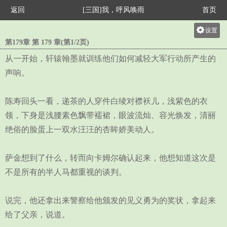
返回
[三国]我，呼风唤雨
首页
设置
第179章 第 179 章(第1/2页)
关灯
从一开始，轩辕翰墨就训练他们如何减轻大军行动所产生的
大
声响。
中
小
陈寿回头一看，递茶的人穿件白绫对襟袄儿，浅紫色的衣
领，下身是浅腰素色飘带襦裙，眼波流灿、容光焕发，清丽
绝俗的脸蛋上一双水汪汪的杏眸娇美动人。
萨金想到了什么，转而向卡姆尔确认起来，他想知道这次是
不是所有的半人马都重视的谈判。
说完，他还拿出来警察给他颁发的见义勇为的奖状，拿起来
给了父亲，说道。