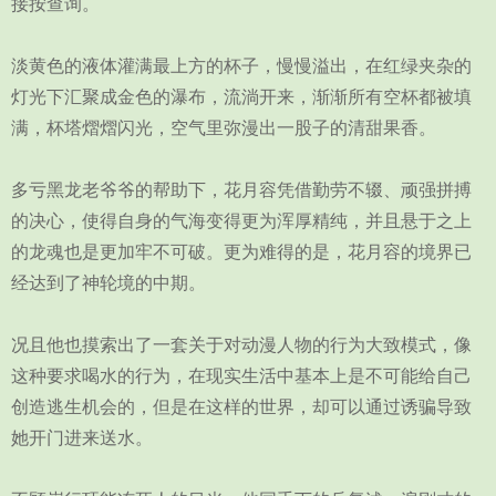
接按查询。
淡黄色的液体灌满最上方的杯子，慢慢溢出，在红绿夹杂的
灯光下汇聚成金色的瀑布，流淌开来，渐渐所有空杯都被填
满，杯塔熠熠闪光，空气里弥漫出一股子的清甜果香。
多亏黑龙老爷爷的帮助下，花月容凭借勤劳不辍、顽强拼搏
的决心，使得自身的气海变得更为浑厚精纯，并且悬于之上
的龙魂也是更加牢不可破。更为难得的是，花月容的境界已
经达到了神轮境的中期。
况且他也摸索出了一套关于对动漫人物的行为大致模式，像
这种要求喝水的行为，在现实生活中基本上是不可能给自己
创造逃生机会的，但是在这样的世界，却可以通过诱骗导致
她开门进来送水。