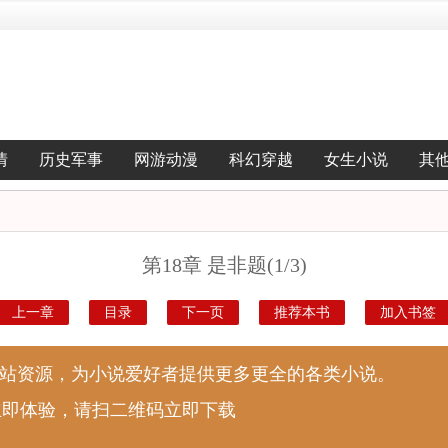
情
历史军事
网游动漫
科幻穿越
女生小说
其
第18章 是非题(1/3)
上一章
目录
下一页
推荐本书
加入书签
说站资源，为小说爱好者提供更多更全的各类小说。
立即体验，请扫二维码立即下载