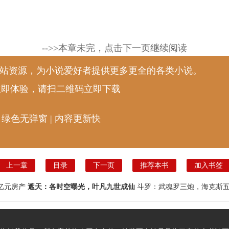
-->>本章未完，点击下一页继续阅读
说站资源，为小说爱好者提供更多更全的各类小说。
立即体验，请扫二维码立即下载
 绿色无弹窗 | 内容更新快
上一章
目录
下一页
推荐本书
加入书签
亿元房产
遮天：各时空曝光，叶凡九世成仙
斗罗：武魂罗三炮，海克斯