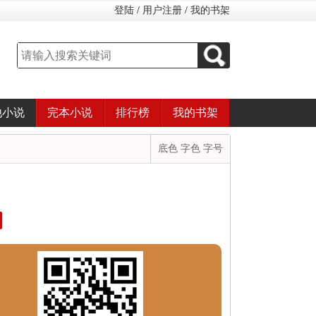
登陆
/
用户注册
/
我的书架
他小说
完本小说
排行榜
我的书架
底色 字色 字号