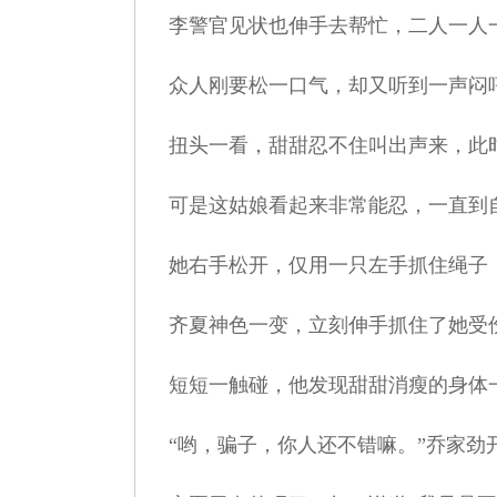
李警官见状也伸手去帮忙，二人一人一
众人刚要松一口气，却又听到一声闷
扭头一看，甜甜忍不住叫出声来，此
可是这姑娘看起来非常能忍，一直到
她右手松开，仅用一只左手抓住绳子，
齐夏神色一变，立刻伸手抓住了她受
短短一触碰，他发现甜甜消瘦的身体一
“哟，骗子，你人还不错嘛。”乔家劲