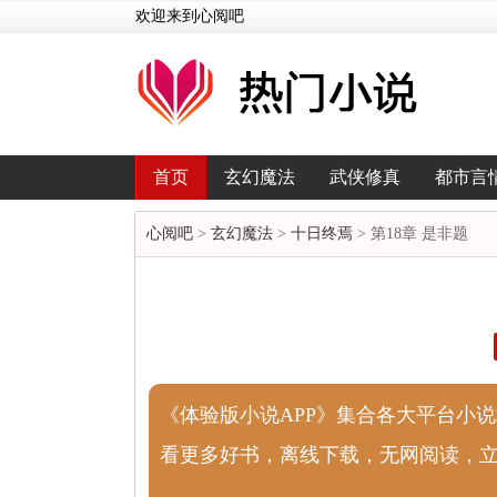
欢迎来到心阅吧
首页
玄幻魔法
武侠修真
都市言
心阅吧
>
玄幻魔法
>
十日终焉
> 第18章 是非题
《体验版小说APP》集合各大平台小
看更多好书，离线下载，无网阅读，