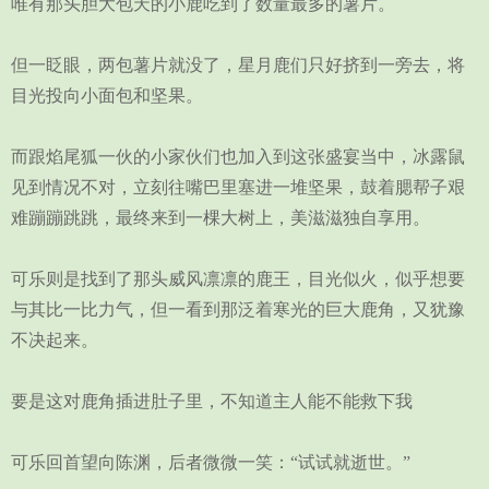
唯有那头胆大包天的小鹿吃到了数量最多的薯片。
但一眨眼，两包薯片就没了，星月鹿们只好挤到一旁去，将
目光投向小面包和坚果。
而跟焰尾狐一伙的小家伙们也加入到这张盛宴当中，冰露鼠
见到情况不对，立刻往嘴巴里塞进一堆坚果，鼓着腮帮子艰
难蹦蹦跳跳，最终来到一棵大树上，美滋滋独自享用。
可乐则是找到了那头威风凛凛的鹿王，目光似火，似乎想要
与其比一比力气，但一看到那泛着寒光的巨大鹿角，又犹豫
不决起来。
要是这对鹿角插进肚子里，不知道主人能不能救下我
可乐回首望向陈渊，后者微微一笑：“试试就逝世。”