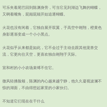
可乐夹着尾巴回到陈渊身旁，可当它见到湖边飞舞的蝴蝶，
又咧着嘴角，屁颠屁颠开始追逐蝴蝶。
火花也没有闲着，它独自展开双翼，于高空中翱翔，橙黄色
身影逐渐变成一个小小黑点。
火花似乎从来都是如此，它不会过于主动去跟其他宠兽交
流，它更向往天空，更喜欢独自翱翔于天际。
宣和村的小小农场束缚不住它。
微风轻拂脸颊，陈渊的内心越来越宁静，他久久凝视波澜不
惊的湖面，不由得想起家里的小家伙们。
不知道它们现在在干什么