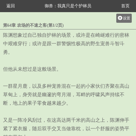
返回
御兽：我真只是个护林员
首页
设置
第64章 农场的不速之客(第1/2页)
关灯
陈渊想象过自己独自护林的场景，或许是在崎岖难行的密林
大
中艰难穿行；或许是跟一群警惕性极高的野生宠兽斗智斗
中
勇。
小
但他从未想过是这般场景。
一群星月鹿，以及多种宠兽混在一起的小家伙们齐聚在高山
草甸上，身旁就是幽邃的弯月湖，耳畔的呼啸风声持续不
断，地上的果子零食越来越少。
又是一阵冷风刮过，在这高达两千米的高山之上，陈渊伸手
紧了紧衣服，随后双手交叉当做靠枕，以一个舒服的姿势平