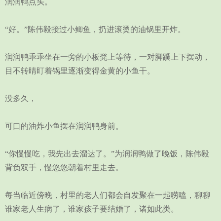
润润鸭点头。
“好。”陈伟毅接过小鲫鱼，扔进滚烫的油锅里开炸。
润润鸭乖乖坐在一旁的小板凳上等待，一对脚蹼上下摆动，
目不转睛盯着锅里逐渐变得金黄的小鱼干。
没多久，
可口的油炸小鱼摆在润润鸭身前。
“你慢慢吃，我先出去溜达了。”为润润鸭做了晚饭，陈伟毅
背负双手，慢悠悠朝着村里走去。
每当临近傍晚，村里的老人们都会自发聚在一起唠嗑，聊聊
谁家老人生病了，谁家孩子要结婚了，诸如此类。