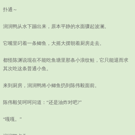
扑通～
润润鸭从水下蹦出来，原本平静的水面骤起波澜。
它嘴里叼着一条鲫鱼，大摇大摆朝着厨房走去。
都怪陈渊说现在不能吃鱼塘里那条小浪纹鲑，它只能退而求
其次吃这条普通小鱼。
来到厨房，润润鸭将小鲫鱼扔到陈伟毅面前。
陈伟毅笑呵呵问道：“还是油炸对吧?”
“嘎嘎。”