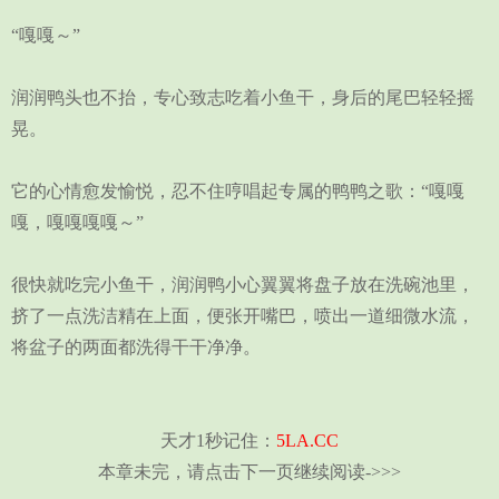
“嘎嘎～”
润润鸭头也不抬，专心致志吃着小鱼干，身后的尾巴轻轻摇
晃。
它的心情愈发愉悦，忍不住哼唱起专属的鸭鸭之歌：“嘎嘎
嘎，嘎嘎嘎嘎～”
很快就吃完小鱼干，润润鸭小心翼翼将盘子放在洗碗池里，
挤了一点洗洁精在上面，便张开嘴巴，喷出一道细微水流，
将盆子的两面都洗得干干净净。
天才1秒记住：
5LA.CC
本章未完，请点击下一页继续阅读->>>