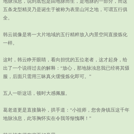
地脉浊息，说到底也是由地脉而生，是地脉的一部分，而这
五条龙型精灵乃是诞生于被称为表里山河之地，可谓五行俱
全。
韩云就像是将一大片地域的五行精粹放入内景空间直接炼化
一样。
这时，韩云睁开眼睛，看向担忧的五位老者，这才起身，给
出了一个说得过去的解释：“放心，那地脉浊息我已经将其慑
服，后面只需用三昧真火缓慢炼化即可。”
五人一听这话，顿时大感佩服。
葛老道更是直接脑补，拱手道：“小祖师，您舍身镇压这千年
地脉浊息，此等胸怀实在令我等惭愧啊！”