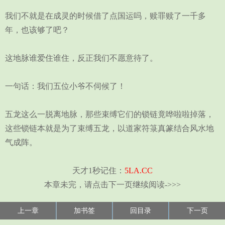
我们不就是在成灵的时候借了点国运吗，赎罪赎了一千多
年，也该够了吧？
这地脉谁爱住谁住，反正我们不愿意待了。
一句话：我们五位小爷不伺候了！
五龙这么一脱离地脉，那些束缚它们的锁链竟哗啦啦掉落，
这些锁链本就是为了束缚五龙，以道家符箓真篆结合风水地
气成阵。
天才1秒记住：
5LA.CC
本章未完，请点击下一页继续阅读->>>
上一章
加书签
回目录
下一页