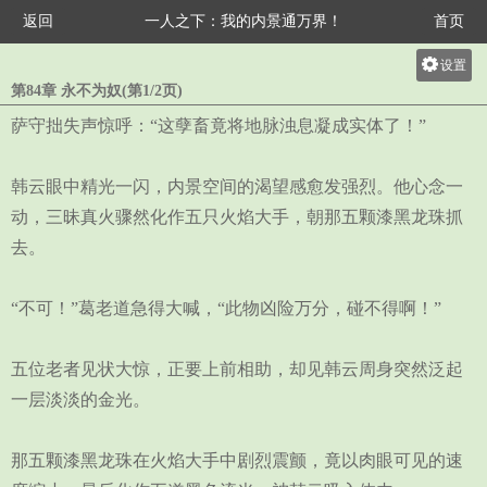
返回
一人之下：我的内景通万界！
首页
设置
第84章 永不为奴(第1/2页)
关灯
萨守拙失声惊呼：“这孽畜竟将地脉浊息凝成实体了！”
大
中
韩云眼中精光一闪，内景空间的渴望感愈发强烈。他心念一
小
动，三昧真火骤然化作五只火焰大手，朝那五颗漆黑龙珠抓
去。
“不可！”葛老道急得大喊，“此物凶险万分，碰不得啊！”
五位老者见状大惊，正要上前相助，却见韩云周身突然泛起
一层淡淡的金光。
那五颗漆黑龙珠在火焰大手中剧烈震颤，竟以肉眼可见的速