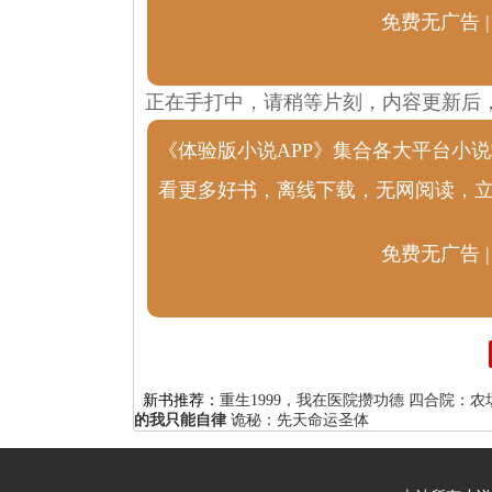
免费无广告 |
正在手打中，请稍等片刻，内容更新后
《体验版小说APP》集合各大平台小
看更多好书，离线下载，无网阅读，
免费无广告 |
新书推荐：
重生1999，我在医院攒功德
四合院：农
的我只能自律
诡秘：先天命运圣体