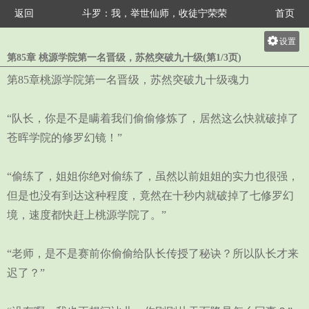
返回
斗罗：我，举世仙师，收徒宁荣荣
首页
设置
第85章 桃源学院第一名晋级，苏然突破九十级(第1/3页)
关灯
第85章桃源学院第一名晋级，苏然突破九十级魂力
大
中
“队长，你是不是瞒着我们偷偷修炼了，居然这么快就破掉了
小
苍晖学院的修罗幻镜！”
“偷练了，姐姐你绝对偷练了，虽然以前姐姐的实力也很强，
但是也没有到达这种程度，竟然在十秒内就破掉了七修罗幻
境，速度都快赶上桃源学院了。”
“老师，是不是赛前你偷偷给队长传授了秘诀？所以队长才来
迟了？”