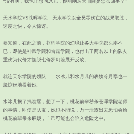
“没有啊，我也正想问冰儿，你刚刚从天而降是怎么回事？”
天水学院VS苍晖学院，天水学院以全员零伤亡的战果取胜，
速度之快，令人惊讶。
要知道，在此之前，苍晖学院的幻境让各大学院都头疼不
已，即使是神风学院和雷霆学院，也付出了两名以上的队友
重伤为代价才摆脱七修罗幻境展开反攻。
就连天水学院的领队——水冰儿和水月儿的表姨冷月寒也一
脸惊讶地看着她。
水冰儿抿了抿嘴唇，想了一下，桃花前辈秒杀苍晖学院老师
的事情，即使是队友，她也不能说，万一泄露出去恐怕会给
桃花前辈带来麻烦，自己可能也会陷入危险之中。