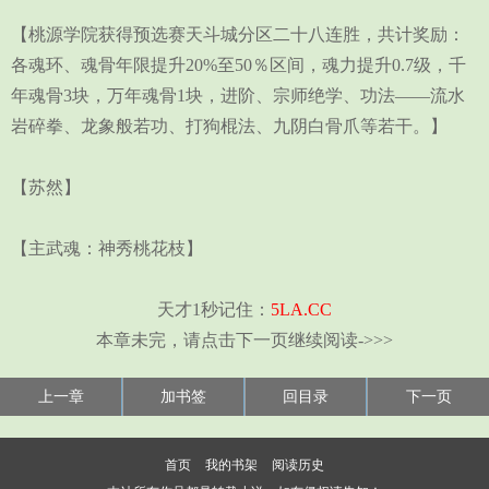
【桃源学院获得预选赛天斗城分区二十八连胜，共计奖励：
各魂环、魂骨年限提升20%至50％区间，魂力提升0.7级，千
年魂骨3块，万年魂骨1块，进阶、宗师绝学、功法——流水
岩碎拳、龙象般若功、打狗棍法、九阴白骨爪等若干。】
【苏然】
【主武魂：神秀桃花枝】
天才1秒记住：
5LA.CC
本章未完，请点击下一页继续阅读->>>
上一章
加书签
回目录
下一页
首页
我的书架
阅读历史