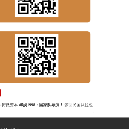
尔街做资本
华娱1998：国家队导演！
梦回民国从拉包